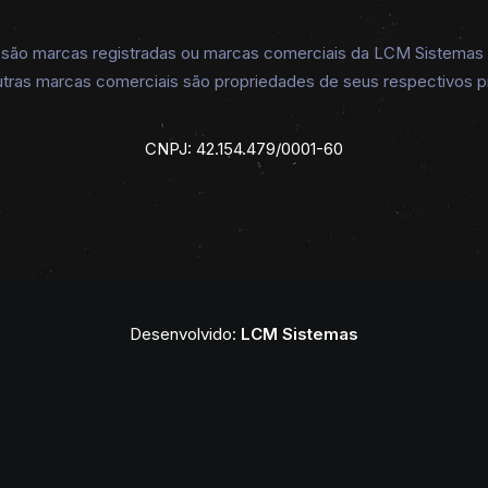
o marcas registradas ou marcas comerciais da LCM Sistemas do
tras marcas comerciais são propriedades de seus respectivos pr
CNPJ: 42.154.479/0001-60
VER OPÇÕES
Camiseta Enck Básica Gola Redonda Lisa Preta 15
R$
129,90
Desenvolvido:
LCM Sistemas