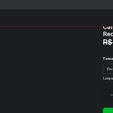
Cam
Red
R$
Tama
Limpa
Camis
Enck
Básic
Gola