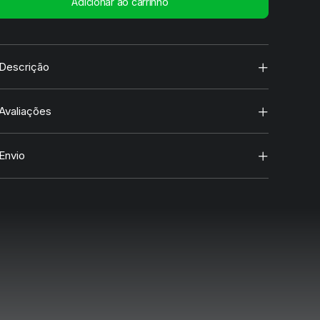
Adicionar ao carrinho
nda
a
idade
Descrição
Avaliações
Envio