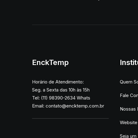
EnckTemp
Insti
Horário de Atendimento:
Quem S
Seg. a Sexta das 10h às 15h
Fale Co
Tel: (11) 98390-2634 Whats
Email:
contato@encktemp.com.br
Nossas 
Website
Seja um