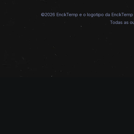
©2026 EnckTemp e o logotipo da EnckTemp sã
Todas as ou
Este
produto
tem
várias
variantes.
As
opções
podem
ser
escolhidas
na
página
do
produto