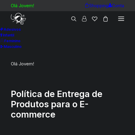
Olá Jovem!
Shopping
Conta
Adesivos
POLÍTICA DE ENTREGA
Infantil
Feminino
DE PRODUTOS
Masculino
Olá Jovem!
Política de Entrega de
Produtos para o E-
commerce