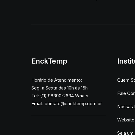
EnckTemp
Insti
Horário de Atendimento:
Quem S
Seg. a Sexta das 10h às 15h
Fale Co
Tel: (11) 98390-2634 Whats
Email:
contato@encktemp.com.br
Nossas 
Website
Seja um