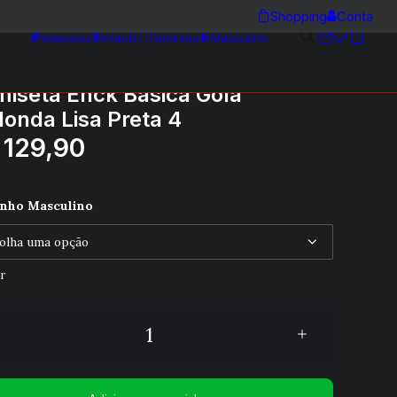
Shopping
Conta
Adesivos
Infantil
Feminino
Masculino
iseta Enck Básica Gola
onda Lisa Preta 4
129,90
nho Masculino
r
eta
a