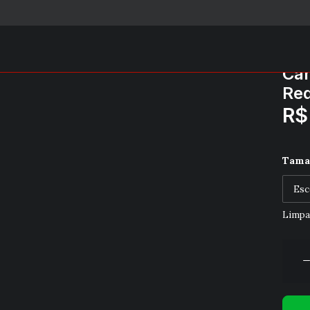
Cam
Red
R$
Tama
Limpa
Camis
Enck
Básic
Gola