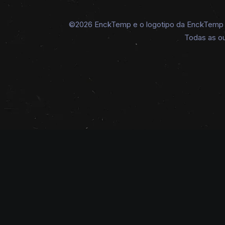
©2026 EnckTemp e o logotipo da EnckTemp sã
Todas as ou
Este
produto
tem
várias
variantes.
As
opções
podem
ser
escolhidas
na
página
do
produto