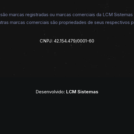
o marcas registradas ou marcas comerciais da LCM Sistemas do
tras marcas comerciais são propriedades de seus respectivos pr
CNPJ: 42.154.479/0001-60
VER OPÇÕES
Camiseta Enck Básica Gola Redonda Lisa Preta 15
R$
129,90
Desenvolvido:
LCM Sistemas