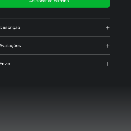
Adicionar ao carrinho
nda
Descrição
idade
Avaliações
Envio