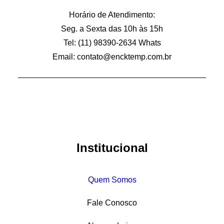
página
do
Horário de Atendimento:
produto
Seg. a Sexta das 10h às 15h
Tel: (11) 98390-2634 Whats
Email:
contato@encktemp.com.br
Institucional
Quem Somos
Fale Conosco