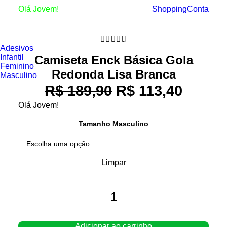
Olá Jovem!
Shopping
Conta
OFERTA!
Adesivos
Infantil
Camiseta Enck Básica Gola
Feminino
Redonda Lisa Branca
Masculino
R$
189,90
O
R$
113,40
O
preço
preço
Olá Jovem!
original
atual
Tamanho Masculino
era:
é:
R$ 189,90.
R$ 113
Limpar
Camiseta
Enck
Básica
Gola
Adicionar ao carrinho